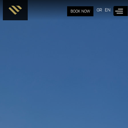
Παράκαμψη
προς το
GR
EN
BOOK NOW
κυρίως
περιεχόμενο