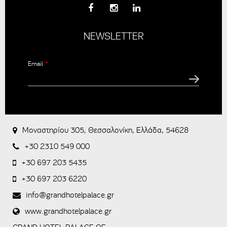
NEWSLETTER
Email
*
CAPTCHA
This
question is
for testing
Μοναστηρίου 305, Θεσσαλονίκη, Ελλάδα, 54628
whether or
not you are
+30 2310 549 000
a human
visitor and to
+30 697 203 5435
prevent
+30 697 203 6220
automated
spam
info@grandhotelpalace.gr
submissions.
www.grandhotelpalace.gr
5+2