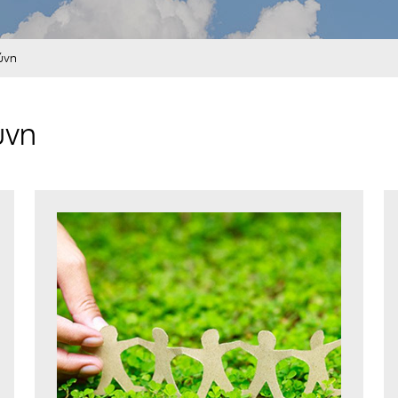
ύνη
ύνη