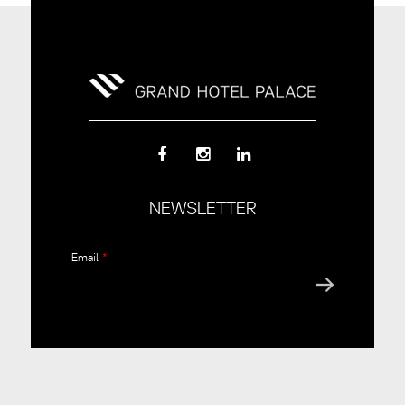
NEWSLETTER
Email
*
CAPTCHA
This
question is
for testing
whether or
not you are