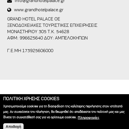
info@grandhotelpalace.gr
submissions.
www.grandhotelpalace.gr
5+2
GRAND HOTEL PALACE OE
ΞΕΝΟΔΟΧΕΙΑΚΕΣ ΤΟΥΡΙΣΤΙΚΕΣ ΕΠΙΧΕΙΡΗΣΕΙΣ
ΜΟΝΑΣΤΗΡΙΟΥ 305 Τ.Κ. 54628
ΑΦΜ: 996625640 ΔΟΥ: ΑΜΠΕΛΟΚΗΠΩΝ
Γ.Ε.ΜΗ 173925606000
ΠΟΛΙΤΙΚΗ ΧΡΗΣΗΣ COOKIES
ΑΡΧΙΚΗ
ΞΕΝΟΔΟΧΕΙΟ
ΔΙΑΜΟΝΗ
ΣΥΝΕΔΡΙΑ
ΓΑΜΟΣ
Χρησιμοποιούμε cookies για τη διασφάλιση της καλύτερης περιήγησης στον ιστότοπό
ΕΜΠΕΙΡΙΑ
GALLERY
ΝΕΑ
ΕΠΙΚΟΙΝΩΝΙΑ
BOOK NOW
μας. Αν συνεχίσετε την πλοήγηση, θα θεωρηθεί ότι αποδέχεστε την πολιτική μας και μας
δίνετε τη συγκατάθεσή σας για να ορίσουμε cookies.
Πληροφορίες
Ξενοδοχεία Θεσσαλονίκη | Grand Hotel Palace © 2018
Κατασκευή
Αποδοχή
ιστοσελίδων Istology | Web & Marketing Solutions