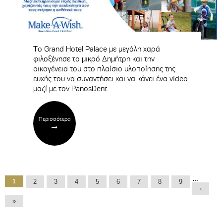
To Grand Hotel Palace με μεγάλη χαρά
φιλοξένησε το μικρό Δημήτρη και την
οικογένεια του στο πλαίσιο υλοποίησης της
ευχής του να συναντήσει και να κάνει ένα video
μαζί με τον PanosDent
Περισσότερα
Σελίδες
…
1
2
3
4
5
6
7
8
9
›
»