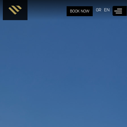
Παράκαμψη
προς το
GR
EN
BOOK NOW
κυρίως
περιεχόμενο