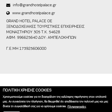
spam
info@grandhotelpalace.gr
submissions.
www.grandhotelpalace.gr
5+2
GRAND HOTEL PALACE OE
ΞΕΝΟΔΟΧΕΙΑΚΕΣ ΤΟΥΡΙΣΤΙΚΕΣ ΕΠΙΧΕΙΡΗΣΕΙΣ
ΜΟΝΑΣΤΗΡΙΟΥ 305 Τ.Κ. 54628
ΑΦΜ: 996625640 ΔΟΥ: ΑΜΠΕΛΟΚΗΠΩΝ
Γ.Ε.ΜΗ 173925606000
ΠΟΛΙΤΙΚΗ ΧΡΗΣΗΣ COOKIES
ΑΡΧΙΚΗ
ΞΕΝΟΔΟΧΕΙΟ
ΔΙΑΜΟΝΗ
ΣΥΝΕΔΡΙΑ
ΓΑΜΟΣ
Χρησιμοποιούμε cookies για τη διασφάλιση της καλύτερης περιήγησης στον ιστότοπό
ΕΜΠΕΙΡΙΑ
GALLERY
ΝΕΑ
ΕΠΙΚΟΙΝΩΝΙΑ
BOOK NOW
μας. Αν συνεχίσετε την πλοήγηση, θα θεωρηθεί ότι αποδέχεστε την πολιτική μας και μας
δίνετε τη συγκατάθεσή σας για να ορίσουμε cookies.
Πληροφορίες
Ξενοδοχεία Θεσσαλονίκη | Grand Hotel Palace © 2018
Κατασκευή