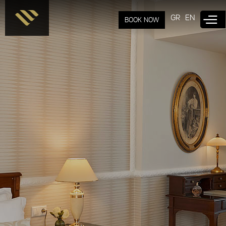
Παράκαμψη
προς το
GR
EN
BOOK NOW
κυρίως
περιεχόμενο