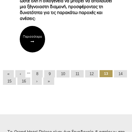
ώστε όλη η οικογένεια να μπορεί να απολαύσει
μια ξέγνοιαστη διαμονή, προσφέροντας τη
δυνατότητα για τις παρακάτω παροχές και
ανέσεις:
Περισσότερα
Σελίδες
…
«
‹
8
9
10
11
12
13
14
15
16
›
»
To Grand Hotel Palace είναι ένα ξενοδοχείο 5 αστέρων στη