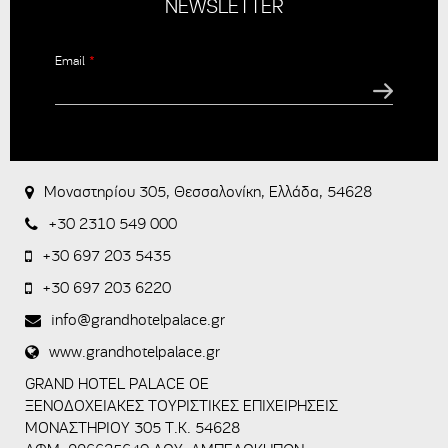
NEWSLETTER
Email
*
CAPTCHA
This
question is
for testing
Μοναστηρίου 305, Θεσσαλονίκη, Ελλάδα, 54628
whether or
not you are
+30 2310 549 000
a human
visitor and to
+30 697 203 5435
prevent
+30 697 203 6220
automated
spam
info@grandhotelpalace.gr
submissions.
www.grandhotelpalace.gr
5+2
GRAND HOTEL PALACE OE
ΞΕΝΟΔΟΧΕΙΑΚΕΣ ΤΟΥΡΙΣΤΙΚΕΣ ΕΠΙΧΕΙΡΗΣΕΙΣ
ΜΟΝΑΣΤΗΡΙΟΥ 305 Τ.Κ. 54628