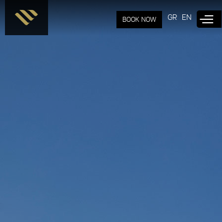
Παράκαμψη
προς το
GR
EN
BOOK NOW
κυρίως
περιεχόμενο